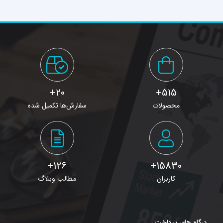
20+
515+
محصولات
سفارش‌ها تکمیل شده
126+
15830+
کاربران
مطالب وبلاگ
درگاه های پرداخت