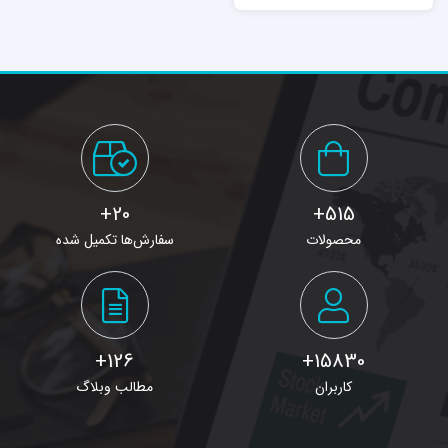
20+
515+
محصولات
سفارش‌ها تکمیل شده
126+
15830+
کاربران
مطالب وبلاگ