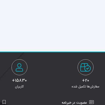
15830+
20+
سفارش‌ها تکمیل شده
کاربران
عضویت در خبرنامه
ن