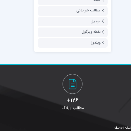
مطالب خواندنی
موبایل
نقطه ویرگول
ویندوز
126+
مطالب وبلاگ
ماد اعتماد