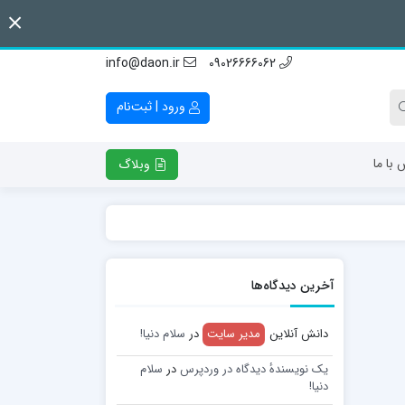
info@daon.ir
09026666062
ورود | ثبت‌نام
 با ما
وبلاگ
آخرین دیدگاه‌ها
دانش آنلاین
مدیر سایت
در
سلام دنیا!
یک نویسندهٔ دیدگاه در وردپرس
در
سلام
دنیا!