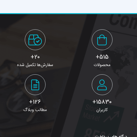
20+
515+
محصولات
سفارش‌ها تکمیل شده
126+
15830+
کاربران
مطالب وبلاگ
درگاه های پرداخت