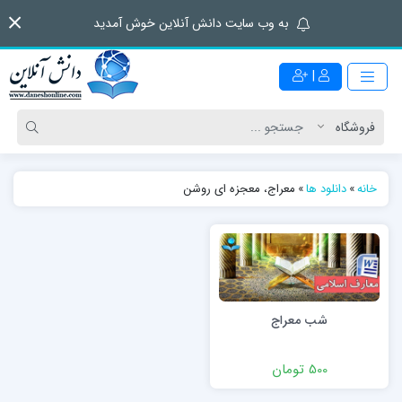
به وب سایت دانش آنلاین خوش آمدید
|
خانه
»
دانلود ها
»
معراج، معجزه ای روشن
شب معراج
500 تومان