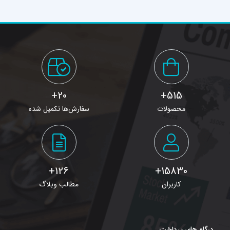
20+
515+
محصولات
سفارش‌ها تکمیل شده
126+
15830+
کاربران
مطالب وبلاگ
درگاه های پرداخت