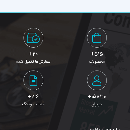
20+
515+
محصولات
سفارش‌ها تکمیل شده
126+
15830+
کاربران
مطالب وبلاگ
درگاه های پرداخت