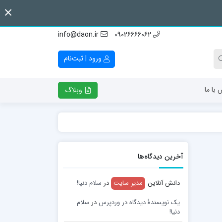
info@daon.ir
09026666062
ورود | ثبت‌نام
 با ما
وبلاگ
آخرین دیدگاه‌ها
دانش آنلاین
مدیر سایت
در
سلام دنیا!
یک نویسندهٔ دیدگاه در وردپرس
در
سلام
دنیا!