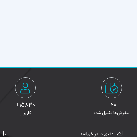
15830+
20+
سفارش‌ها تکمیل شده
کاربران
عضویت در خبرنامه
ن