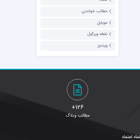
مطالب خواندنی
موبایل
نقطه ویرگول
ویندوز
126+
مطالب وبلاگ
ماد اعتماد