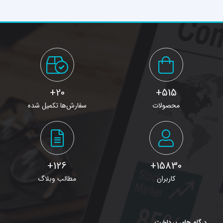
20+
515+
محصولات
سفارش‌ها تکمیل شده
126+
15830+
کاربران
مطالب وبلاگ
درگاه های پرداخت