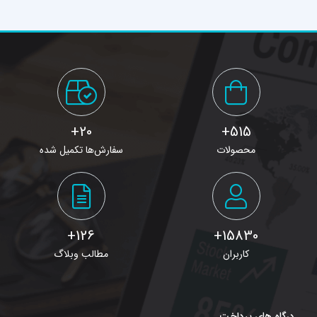
20+
515+
محصولات
سفارش‌ها تکمیل شده
126+
15830+
کاربران
مطالب وبلاگ
درگاه های پرداخت