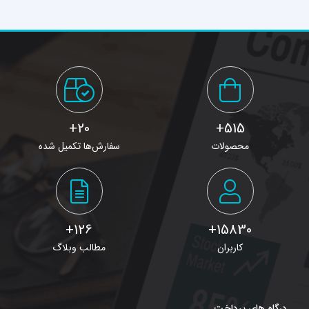
20+
515+
محصولات
سفارش‌ها تکمیل شده
126+
15830+
کاربران
مطالب وبلاگ
درگاه های پرداخت