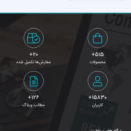
20+
515+
محصولات
سفارش‌ها تکمیل شده
126+
15830+
کاربران
مطالب وبلاگ
درگاه های پرداخت