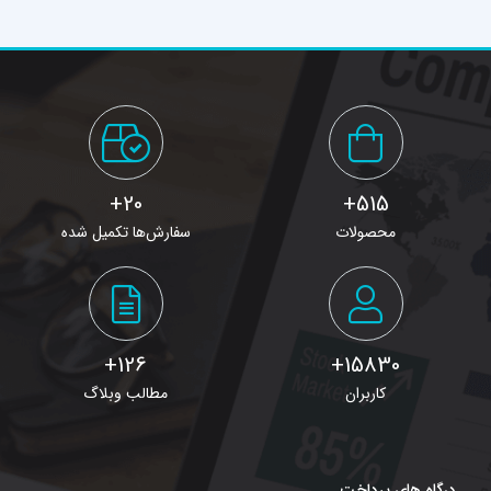
20+
515+
محصولات
سفارش‌ها تکمیل شده
126+
15830+
کاربران
مطالب وبلاگ
درگاه های پرداخت