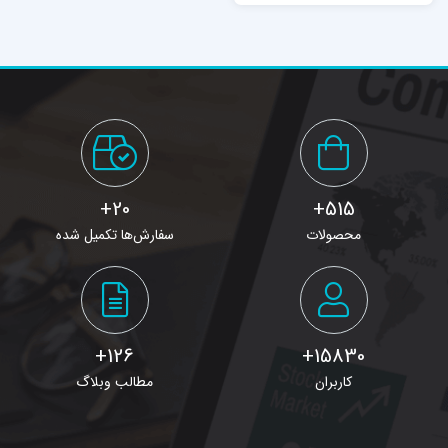
20+
515+
محصولات
سفارش‌ها تکمیل شده
126+
15830+
کاربران
مطالب وبلاگ