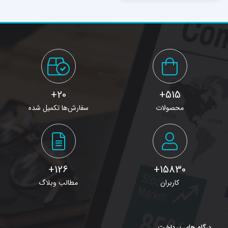
20+
515+
محصولات
سفارش‌ها تکمیل شده
126+
15830+
کاربران
مطالب وبلاگ
درگاه های پرداخت