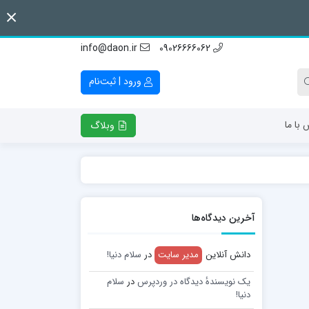
info@daon.ir
09026666062
ورود | ثبت‌نام
 با ما
وبلاگ
آخرین دیدگاه‌ها
دانش آنلاین
مدیر سایت
در
سلام دنیا!
یک نویسندهٔ دیدگاه در وردپرس
در
سلام
دنیا!