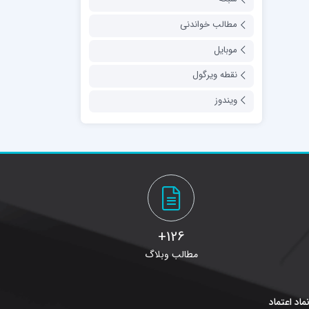
مطالب خواندنی
موبایل
نقطه ویرگول
ویندوز
126+
مطالب وبلاگ
ماد اعتماد