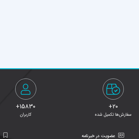
15830+
20+
سفارش‌ها تکمیل شده
کاربران
عضویت در خبرنامه
ن