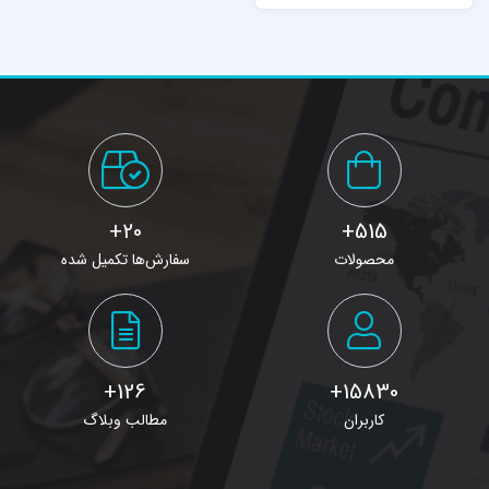
20+
515+
محصولات
سفارش‌ها تکمیل شده
126+
15830+
کاربران
مطالب وبلاگ