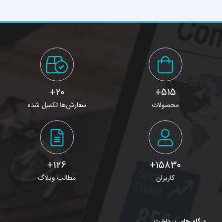
20+
515+
محصولات
سفارش‌ها تکمیل شده
126+
15830+
کاربران
مطالب وبلاگ
درگاه های پرداخت