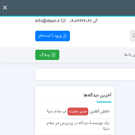
info@daon.ir
09026666062
ورود | ثبت‌نام
 با ما
وبلاگ
آخرین دیدگاه‌ها
دانش آنلاین
مدیر سایت
در
سلام دنیا!
یک نویسندهٔ دیدگاه در وردپرس
در
سلام
دنیا!