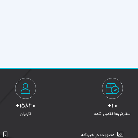
15830+
20+
سفارش‌ها تکمیل شده
کاربران
عضویت در خبرنامه
ن