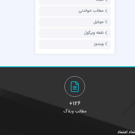
مطالب خواندنی
موبایل
نقطه ویرگول
ویندوز
126+
مطالب وبلاگ
ماد اعتماد