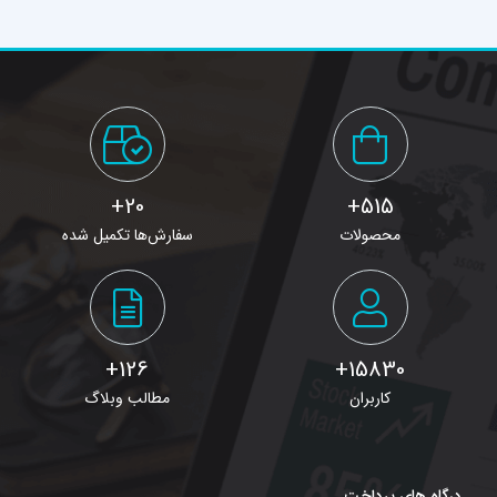
20+
515+
محصولات
سفارش‌ها تکمیل شده
126+
15830+
کاربران
مطالب وبلاگ
درگاه های پرداخت