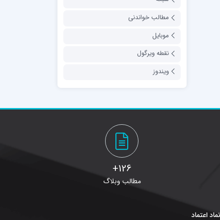
مطالب خواندنی
موبایل
نقطه ویرگول
ویندوز
126+
مطالب وبلاگ
ماد اعتماد