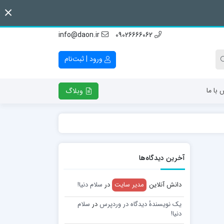
info@daon.ir
09026666062
ورود | ثبت‌نام
 با ما
وبلاگ
آخرین دیدگاه‌ها
دانش آنلاین
مدیر سایت
در
سلام دنیا!
یک نویسندهٔ دیدگاه در وردپرس
در
سلام
دنیا!