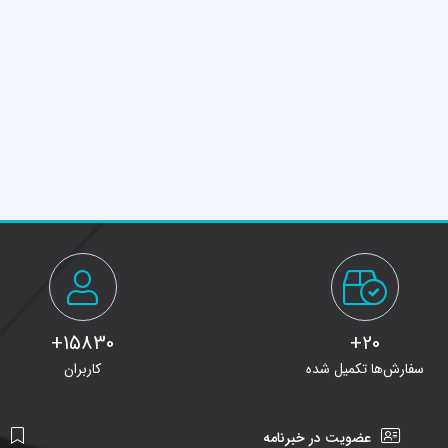
15830+
20+
سفارش‌ها تکمیل شده
کاربران
عضویت در خبرنامه
ن