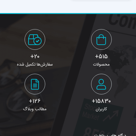
20+
515+
محصولات
سفارش‌ها تکمیل شده
126+
15830+
کاربران
مطالب وبلاگ
درگاه های پرداخت