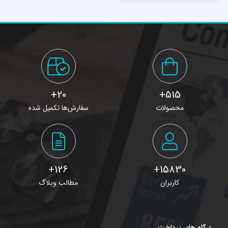
20+
515+
محصولات
سفارش‌ها تکمیل شده
126+
15830+
کاربران
مطالب وبلاگ
درگاه های پرداخت