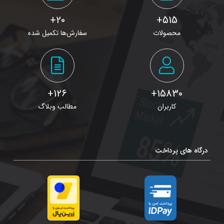
20+
515+
محصولات
سفارش‌ها تکمیل شده
126+
15830+
کاربران
مطالب وبلاگ
درگاه های پرداخت