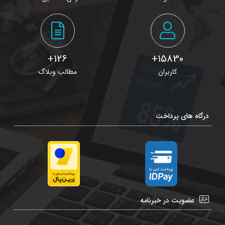
126+
15830+
کاربران
مطالب وبلاگ
درگاه های پرداخت
عضویت در خبرنامه