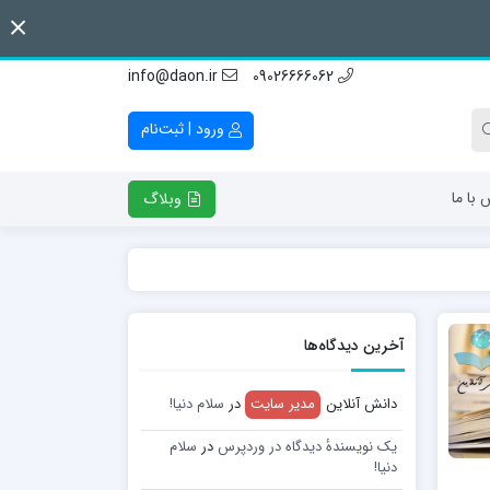
info@daon.ir
09026666062
ورود | ثبت‌نام
 با ما
وبلاگ
آخرین دیدگاه‌ها
دانش آنلاین
مدیر سایت
در
سلام دنیا!
یک نویسندهٔ دیدگاه در وردپرس
در
سلام
دنیا!