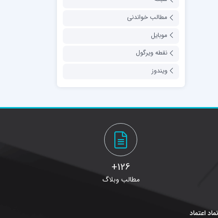
مطالب خواندنی
موبایل
نقطه ویرگول
ویندوز
126+
مطالب وبلاگ
ماد اعتماد