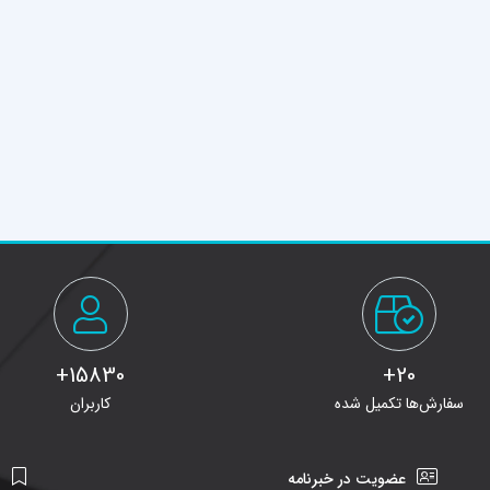
15830+
20+
سفارش‌ها تکمیل شده
کاربران
عضویت در خبرنامه
ن