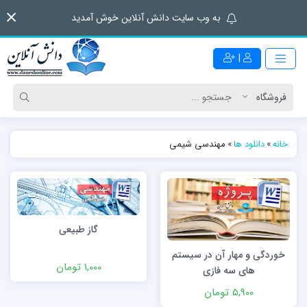
به وب سایت دانش آنلاین خوش آمدید
|
خانه
»
دانلود ها
»
مهندسی شیمی
گاز طبیعی
خوردگی و مهار آن در سیستم
1,000 تومان
های سه فازی
5,900 تومان