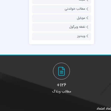
مطالب خواندنی
موبایل
نقطه ویرگول
ویندوز
126+
مطالب وبلاگ
ماد اعتماد