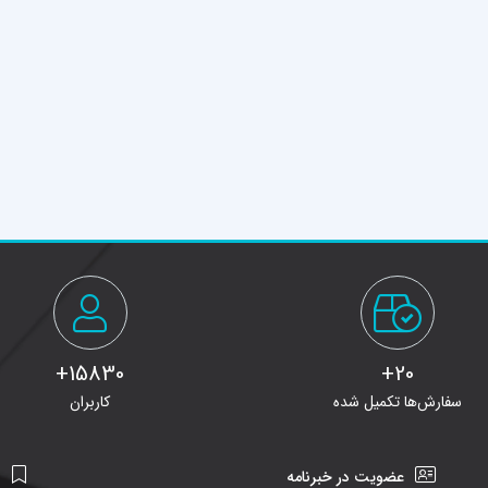
15830+
20+
سفارش‌ها تکمیل شده
کاربران
عضویت در خبرنامه
ن