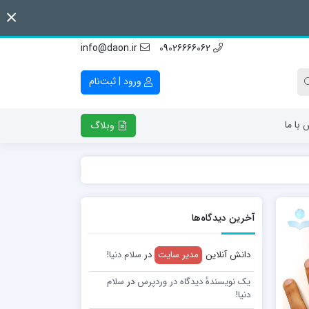
info@daon.ir
09026666062
ورود | ثبت‌نام
 با ما
وبلاگ
آخرین دیدگاه‌ها
دانش آنلاین
مدیر سایت
در
سلام دنیا!
یک نویسندهٔ دیدگاه در وردپرس
در
سلام
دنیا!