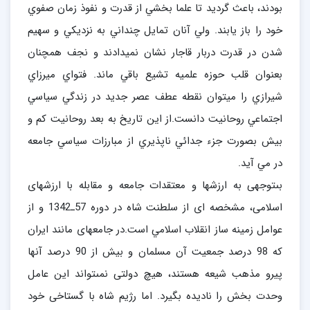
بودند، باعث گرديد تا علما بخشي از قدرت و نفوذ زمان صفوي
خود را باز يابند. ولي آنان تمايل چنداني به نزديكي و سهيم
شدن در قدرت دربار قاجار نشان نميدادند و نجف همچنان
بعنوان قلب حوزه علميه تشيع باقي ماند. فتواي ميرزاي
شيرازي را ميتوان نقطه عطف عصر جديد در زندگي سياسي
اجتماعي روحانيت دانست.از اين تاريخ به بعد روحانيت كم و
بيش بصورت جزء جدائي ناپذيري از مبارزات سياسي جامعه
در مي آيد.
بى‏توجهى به ارزشها و معتقدات جامعه و مقابله با ارزشهاى
اسلامى، مشخصه اى از سلطنت شاه در دوره 57ـ1342 و از
عوامل زمينه ساز انقلاب اسلامي است.در جامعه‏اى مانند ايران
كه 98 درصد جمعيت آن مسلمان و بيش از 90 درصد آنها
پيرو مذهب شيعه هستند، هيچ دولتى نمى‏تواند اين عامل
وحدت بخش را ناديده بگيرد. اما رژيم شاه با گستاخى خود