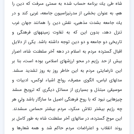
شاه طى يك برنامه حساب شده به سمتى مى‏رفت كه دين را
هم، به عنوان بخشى از مدرنيزاسيون جامعه، غربى كند و در
يك جامعه بشدت مذهبى، نقش دين را همانند جهان غرب
تنزل دهد، بدون اين كه به تفاوت زمينه‏هاى فرهنگى و
تاريخى دو جامعه و دو دين توجه داشته باشد. يكى از دلايل
اقبال گسترده مردم به اسلام در دهه آخر سلطنت شاه، اصرار
بيش از حد رژيم در محو ارزشهاى اسلامى بوده است، بنا بر
اين نارضايتى مردم به اين خاطر روز به روز تشديد مى‏شد.
مدلهاى لباس، الگوى مصرف، رواج اشياء لوكس، ادبيات و
موسيقى مبتذل و بسيارى از مسائل ديگرى كه ترويج مى‏شد
چيزهايى نبود كه با روح فرهنگى اصيل ما سازگار باشد ولي هر
چه رژيم بيشتر تلاش مى‏كرد، مردم بيشتر حساس مى‏شدند.
اين موج گسترده، در سالهاى آخر سلطنت شاه به طور كامل بر
روند انقلاب و اعتراضات مردم حاكم شد و همه شعارها و