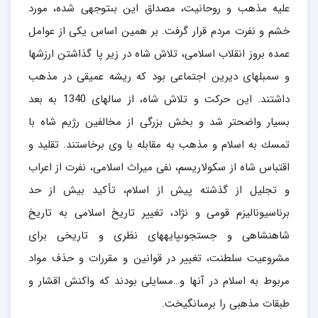
عليه مذهب و روحانيت، مصداق اين بى‏توجهى شده، مورد
خشم و نفرت مردم قرار گرفت. بر همين اساس يكى از عوامل
عمده بروز انقلاب اسلامى، تلاش شاه در زير پا گذاشتن ارزشها
و سمبلهاى ديرين اجتماعى بود كه ريشه عميقى در مذهب
داشتند. اين حركت و تلاش شاه، از سالهاى 1340 به بعد
بسيار واضح‏تر شد و بخش بزرگى از مخالفين رژيم شاه با
تمسك به اسلام و مذهب به مقابله با وى برخاستند. تقليد و
اقتباس شاه از سكولاريسم، نفى ميراث اسلامى، نفرت از اعراب
و تجليل از گذشته پيش از اسلام، تأكيد بيش از حد
برناسيوناليزم قومى و نژاد، تغيير تاريخ اسلامى به تاريخ
شاهنشاهى و جستجوى‏پايه‏هاى نظرى و تاريخى براى
مشروعيت سلطنت، تغيير در قوانين و مقررات و حذف مواد
مربوط به اسلام در آنها و…مسايلى بودند كه واكنش اقشار و
طبقات مذهبى را برمى‏انگيخت.