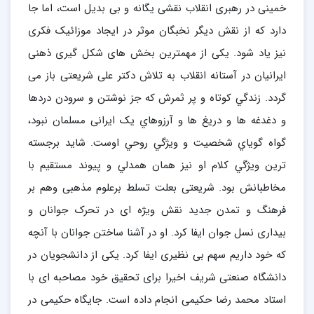
خمینی در رهبری انقلاب نقشی یگانه و بی بدیل است، اما جا
دارد که از نقش دیگر نخبگان موثر در ایجاد موزائیک فکری
نیز یاد شود. یکی از مهمترین بخش های شکل گیری ذهنی
ایرانیان در آستانه انقلاب به تلاش دکتر علی شریعتی باز می
گردد. زندگي كوتاه و پر ثمرش كه جز نوشتن و سرودن دردها
و دغدغه ها و دريغ ها و آرزوهاي یک ایرانی مسلمان نبود،
گواه گوياي شخصيت و ويژگي روحي اوست. شايد برجسته
ترين ويژگي كلام او نيز همان همدلي و پيوند مستقيم با
مخاطبانش بود. شریعتی بعلت تسلط برعلوم مذهبی وهم بر
فرهنگ و تمدن جدید نقش ویژه ای در تحرک جوانان و
بیداری نسل جوان ایفا کرد. او در آشنا ساختن جوانان با آنچه
که خود داریم سهم بی نظیری ایفا کرد. یکی از دانشجویان در
دانشگاه صنعتی شریف اخیرا برای تحقیق خود مصاحبه ای با
استاد محمد رضا حکیمی انجام داده است. جایگاه حکیمی در