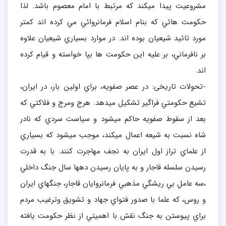
مشروعيت پيدا ميكند كه مرتبط با امام معصوم باشد. لذا
حكومت هائي كه بنام اسلام فرمانروائي مي كرده اند كمتر
مورد تائيد شيعيان بوده اند. در موارد بسياري شيعيان علاوه
بر نافرماني، بر عليه اين حكومت ها بپا خواسته و قيام كرده
اند.
-تحولات تاریخی: در عصر صفويه، براي اولين بار، در ايران،
تشيع حكومتي فراگير تشكيل ميدهد. هرج ومرج و فلاكتي كه
بعد از سقوط صفويه حاكم ميشود و سياست سردي كه نادر
شاه نسبت به شيعه اعمال ميكند، موجب ميشود كه بسياري
از علماي تراز اول ايران به نجف مهاجرت كنند. با به قدرت
رسيدن سلسله قاجار و به پايان رسيدن دهها سال جنگ داخلي
،سه عاملِ بي ريشگي مذهبي فرمانروايان قاجار، جنگهاي ايران
و روس، كه علما با صدور فتواي جهاد و تشويق وترغيب مردم
براي پيوستن به جنگ نقش با اهميتي از نظر حكومت يافته