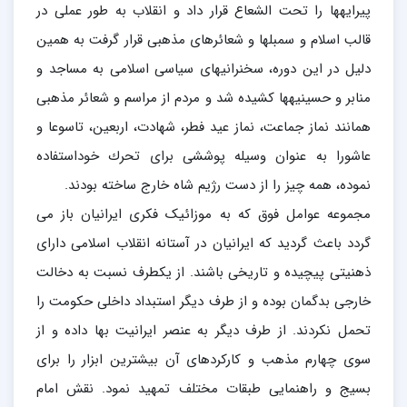
پيرايه‏ها را تحت الشعاع قرار داد و انقلاب به طور عملى در
قالب اسلام و سمبلها و شعائرهاى مذهبى قرار گرفت به همين
دليل در اين دوره، سخنرانيهاى سياسى اسلامى به مساجد و
منابر و حسينيه‏ها كشيده شد و مردم از مراسم و شعائر مذهبى
همانند نماز جماعت، نماز عيد فطر، شهادت، اربعين، تاسوعا و
عاشورا به عنوان وسيله پوششى براى تحرك خوداستفاده
نموده، همه چيز را از دست رژيم شاه خارج ساخته بودند.
مجموعه عوامل فوق که به موزائیک فکری ایرانیان باز می
گردد باعث گردید که ایرانیان در آستانه انقلاب اسلامی دارای
ذهنیتی پیچیده و تاریخی باشند. از یکطرف نسبت به دخالت
خارجی بدگمان بوده و از طرف دیگر استبداد داخلی حکومت را
تحمل نکردند. از طرف دیگر به عنصر ایرانیت بها داده و از
سوی چهارم مذهب و کارکردهای آن بیشترین ابزار را برای
بسیج و راهنمایی طبقات مختلف تمهید نمود. نقش امام