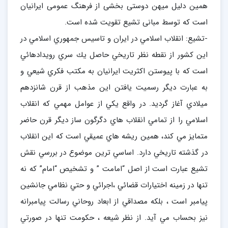
همین دلیل میهن دوستی بخشی از فرهنگ عمومی ایرانیان
است که توسط مبانی تشیع تقویت شده است.
-تشیع: انقلاب اسلامي در ايران و تاسيس جمهوري اسلامي در
اين كشور از نقطه نظر تاريخي حاصل يك سري رويدادهائي
است كه با پيوستن اكثريت ايرانيان به مكتب فكري شيعي و
به عبارت ديگر رسميت يافتن اين مذهب از قرن شانزدهم
ميلادي آغاز گرديد. در واقع يكي از عوامل مهمي كه انقلاب
اسلامي را از تمامي انقلاب هاي دگرگون ساز ديگر قرن حاضر
متمايز مي كند، همين ريشه هاي عميقي است كه اين انقلاب
در گذشته تاريخي دارد. اساسي ترين موضوع در بررسي نقش
تشيع عبارت است از اصل “امامت ” و تشخيص “امام” كه نه
تنها در زمينه اختيارات قضائي ،اجرائي و حتي نظامي جانشين
پيامبر است ، بلكه مصداقي از ابعاد روحاني رسالت پيامبرانه
نيز بحساب مي آيد. از نظر شيعه ، حكومت تنها در صورتي