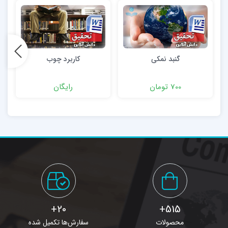
گنبد نمکی
کاربرد چوب
700 تومان
رایگان
20+
515+
محصولات
سفارش‌ها تکمیل شده