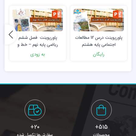
پاورپوینت درس 12 مطالعات
پاورپوینت فصل ششم
پ
اجتماعی پایه هشتم
ریاضی پایه نهم – خط و
معادله های خطی
رایگان
به زودی
20+
515+
محصولات
سفارش‌ها تکمیل شده