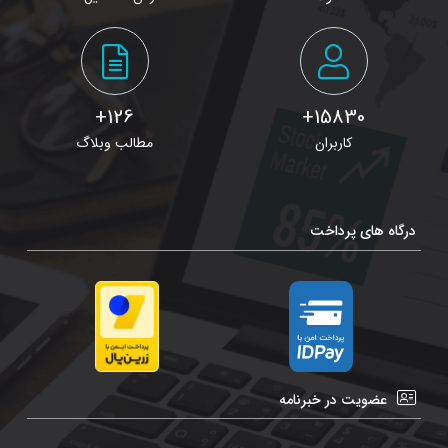
126+
15830+
کاربران
مطالب وبلاگ
درگاه های پرداخت
عضویت در خبرنامه