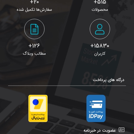
20+
515+
محصولات
سفارش‌ها تکمیل شده
126+
15830+
کاربران
مطالب وبلاگ
درگاه های پرداخت
عضویت در خبرنامه