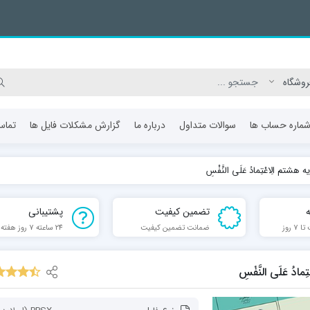
ماره حساب ها
سوالات متداول
درباره ما
گزارش مشکلات فایل ها
تماس
 الِاعْتِمادُ عَلَی النَّفْسِ
تضمین کیفیت
پشتیبانی
 روز
ضمانت تضمین کیفیت
24 ساعته 7 روز هفته
 عَلَی النَّفْسِ