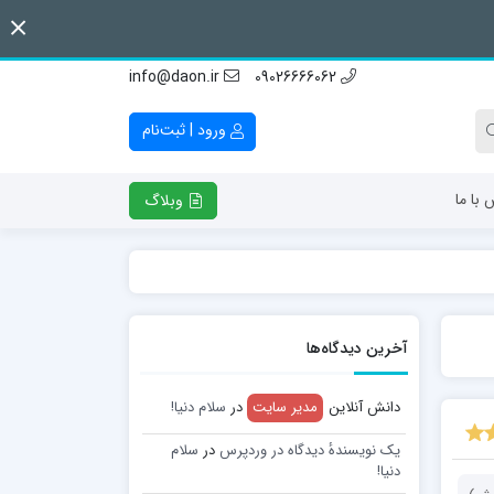
info@daon.ir
09026666062
ورود | ثبت‌نام
 با ما
وبلاگ
آخرین دیدگاه‌ها
دانش آنلاین
مدیر سایت
در
سلام دنیا!
یک نویسندهٔ دیدگاه در وردپرس
در
سلام
دنیا!