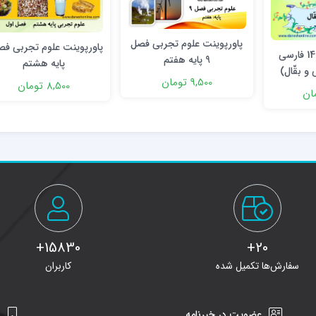
پاورپوینت علوم تجربی فصل
پاورپوینت درس 14 فارسی
9 پایه هفتم
پایه هشتم
و بقّال)
9,500 تومان
8,500 تومان
15830+
20+
سفارش‌ها تکمیل شده
کاربران
عضویت در خبرنامه
ن