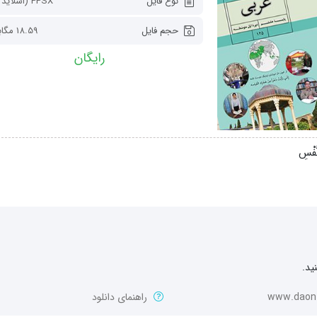
نوع فایل
PPSX (اسلاید شو)
حجم فایل
18.59 مگابایت
رایگان
ید.
www.daon.
راهنمای دانلود