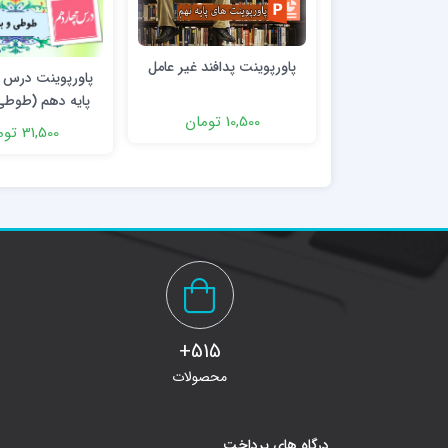
پاورپوینت پدافند غیر عامل
پایه دهم (طوطی 
10,500 تومان
31,500 تومان
515+
محصولات
درگاه های پرداخت