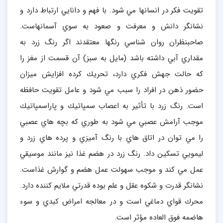
تقويت فكر در انسانها مي شود. با فهم و دانايي ارتباط دارد و
نشانگر دانش و معرفت و صعود به سوي آسمانهاست.
صاحبنظران روان شناسي رنگها معتقدند اگر رنگ زرد به
مقداري آبي داشته باشد (مايل به سبز) آن قسمت از مغز را
كه حالت جهش فكري دارد، تحريك كرده افزايش ميزان
حضور ذهن در افراد را سبب مي شود و عامل تقويت حافظه
است. رنگ زرد با تأثير به اعصاب سمپاتيك و پاراسمپاتيك
موجب آرامش عصبي مي شود به طوري كه بچه هاي عصبي
را مي توان در اتاق هاي با رنگ آميزي و پرده هاي زرد و
ليمويي تسكين داد. رنگ زرد در هضم غذا نيز مانند موسيقي
عمل مي كند و موجب سهولت عمل هضم و گوارش غذاست.
نشانگر قدرت و شكوه عقل و علم بوده قدرتي ملايم كننده دارد.
محرك قواي دماغي است و در معالجه امراض كبدي و سوء
هاضمه فوق العاده مؤثر است.