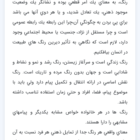
رنگ، به معناي يك امر قطعي بوده و نشانگر يك وضعيت
موجود ذهني، يك تعادل شديد، و يا هر دوي آنها مي باشد
براي پي بردن به چگونگي آن،‌چرا اين رابطه يك رابطه عمومي
است و چرا مستقل از نژاد، جنسيت يا محيط اجتماعي وجود
دارد، لازم است كه نگاهي به تأثير ديرين رنگ هاي طبيعت
در انسان بيافكنيم.
رنگ زندگي است و سرآغاز زيستن، رنگ رشد و نمو و نشاط و
شادابي است و جهان بدون رنگ مرده و تاريك است. رنگ
نقش اساسي در ارائه انتقال و تكميل پيام دارد ولي بايد با
موضوع پيام، فضا، افراد و حتي زمان استفاده تناسب داشته
باشد.
رنگ ها در هر خانواده خواص مشابه يكديگر و پيامهاي
مشابهي را دارا هستند.
معناي واقعي هر رنگ جدا از تمايل ذهني هر فرد نسبت به آن