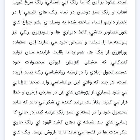
است. علاوه بر اين كه ما رنگ آبي آسماني، رنگ سرخ غروب
آفتاب و رنگ سبز درختان در تمام رنگ هاي طبيعي را در
اختيار داريم، اشياء ساخته شده به وسيله ي بشر،‌ چراغ هاي
نئون،‌تصاوير نقاشي، كاغذ ديواري ها و تلويزيون رنگي نيز
پيوسته ما را شيفته و مسحور خود مي سازند اين استفاده
روزافزون از رنگ ها، همواره با رقابت فزاينده ميان توليد
كنندگاني كه مشتاق افزايش فروش محصولات خود
هستند،‌تحول زيادي را در زمينه روانشناسي رنگ پديد آورده
است، هر چند كه وقتي اين روانشناسي وارد صحنه بازايابي
مي شود بسياري از پژوهش هاي آن در معرض آزمون و خطا
قرار مي گيرد. مثلاً يك توليد كننده ي شكر مي داند كه نبايد
محصول خود را در بسته ي سبز رنگ عرضه كند، در حالي كه
زيبايي هاي يك شيشه ي دهان گشاد قهوه اي رنگ حاوي
شكر مدت ها در قفسه مي ماند تا به فروش برسد. رنگ هاي