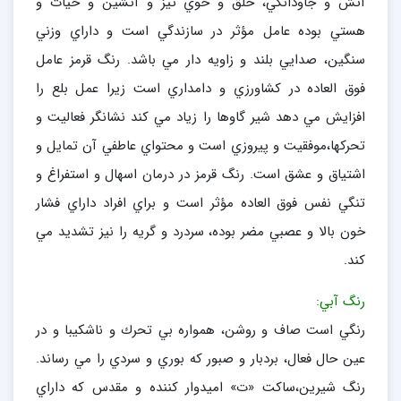
آتش و جاودانگي، خلق و خوي تيز و آتشين و حيات و
هستي بوده عامل مؤثر در سازندگي است و داراي وزني
سنگين، صدايي بلند و زاويه دار مي باشد. رنگ قرمز عامل
فوق العاده در كشاورزي و دامداري است زيرا عمل بلع را
افزايش مي دهد شير گاوها را زياد مي كند نشانگر فعاليت و
تحركها،‌موفقيت و پيروزي است و محتواي عاطفي آن تمايل و
اشتياق و عشق است. رنگ قرمز در درمان اسهال و استفراغ و
تنگي نفس فوق العاده مؤثر است و براي افراد داراي فشار
خون بالا و عصبي مضر بوده، سردرد و گريه را نيز تشديد مي
كند.
رنگ آبي:
رنگي است صاف و روشن، همواره بي تحرك و ناشكيبا و در
عين حال فعال، بردبار و صبور كه بوري و سردي را مي رساند.
رنگ شيرين،‌ساكت «ت» اميدوار كننده و مقدس كه داراي