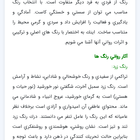
رنگ از فردي به فرد ديگر متفاوت است. با انتخاب رنگ
مناسب مي توان از سستي و خستگي كاست. آمادگي و
يادگيري و فعاليت را افزايش داد و سردي و گرمي محيط را
متناسب ساخت. اينك به اختصار با رنگ هاي اصلي و تركيبي
و اثرات رواني آنها آشنا مي شويم.
آثار رواني رنگ ها
رنگ زرد:
تراكمي از سفيدي و رنگ خوشحالي و شادابي،‌ نشاط و آرامش
است. رنگ زرد سمبل آخرت، شگفتي نور خورشيد (نور حيات و
هستي) است به گرماي خورشيد، عروج انبياء و شادماني مي
ماند. محتواي عاطفي آن اميدواري و آزادي است برخلاف نظر
عاميانه كه اين رنگ را عامل تنفر مي دانستند. درك رنگ زرد
تند و تيز است. نشان روشني، هوشمندي و روشنفكري است
بنابراين حالت تحريك كنندگي در ذهن دارد و باعث توجه و