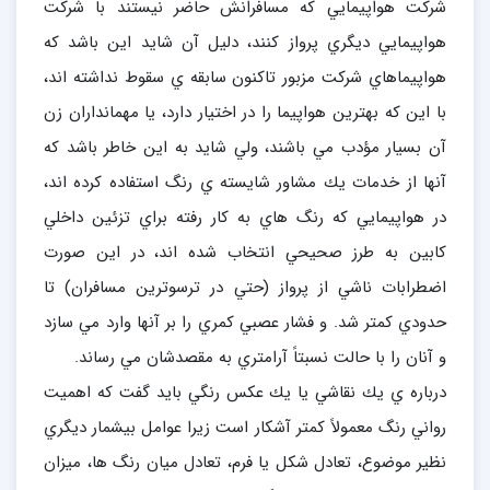
شركت هواپيمايي كه مسافرانش حاضر نيستند با شركت
هواپيمايي ديگري پرواز كنند، دليل آن شايد اين باشد كه
هواپيماهاي شركت مزبور تاكنون سابقه ي سقوط نداشته اند،
با اين كه بهترين هواپيما را در اختيار دارد، يا مهمانداران زن
آن بسيار مؤدب مي باشند، ولي شايد به اين خاطر باشد كه
آنها از خدمات يك مشاور شايسته ي رنگ استفاده كرده اند،
در هواپيمايي كه رنگ هاي به كار رفته براي تزئين داخلي
كابين به طرز صحيحي انتخاب شده اند، در اين صورت
اضطرابات ناشي از پرواز (حتي در ترسوترين مسافران) تا
حدودي كمتر شد. و فشار عصبي كمري را بر آنها وارد مي سازد
و آنان را با حالت نسبتاً آرامتري به مقصدشان مي رساند.
درباره ي يك نقاشي يا يك عكس رنگي بايد گفت كه اهميت
رواني رنگ معمولاً كمتر آشكار است زيرا عوامل بيشمار ديگري
نظير موضوع، تعادل شكل يا فرم، تعادل ميان رنگ ها، ميزان