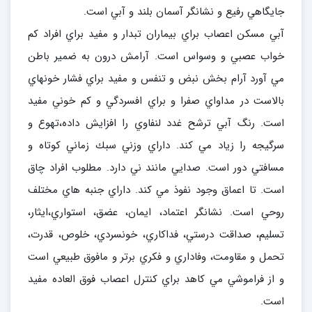
جايگاهي رفيع و نشانگر آسمان بلند و آبي است.
آبي مسكن اعصاب براي بيماران تبدار و مفيد براي افراد كم
خواب عصبي و وسواس است. آرامش درون به ضمير باطن
مي آورد آرام بخش نبض و تنفس و مفيد براي فشار خونهاي
بالاست در مداواي صفرا و براي افسردگي و كم خوني مفيد
است. رنگ آبي ترشح غدد لنفاوي را افزايش داده،‌تهوع و
سرگيجه را زياد مي كند. داراي وزني سبك زماني كوتاه و
مسافتي دور است. صدايي مانند ني دارد. مطلوب افراد چاق
است. تا اعماق وجود نفوذ مي كند. داراي جنبه هاي مختلف
روحي است. نشانگر اعتماد، ايمان، عضق، استواري،‌ايثار،
تسليم، صداقت درستي، فداكاري، خونسردي، خلوص، قدرت،
تحمل و مقاومت، وفاداري و فكري برتر و مافوق طبيعي است
و از فراموشي مي كاهد براي كنترل اعصاب فوق العاده مفيد
است.