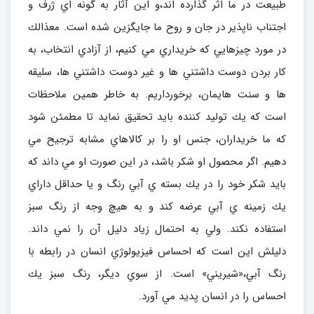
طبيعت در ما اثر گذارده اند،‌و اين آثار به گونه اي ژرف و
اجتناب ناپذير در جان و روح ما جايگزين شده است. معذالك
در مورد چيزهايي كه خريداري مي كنيم، از آزادي انتخاب، به
كار بردن دوست داشتني ها و غير دوست داشتني ها،‌ سليقه
ها و سنت هايمان، برخورداريم. به خاطر همين ملاحظات
است كه يك توليد كننده بايد تحقيق نمايد تا مطمئن شود
كه ما خريداران، جنس او را بر كالاهاي مشابه ترجيح مي
دهيم. اگر محصول او شكر باشد،‌ در اين صورت او مي داند كه
بايد شكر خود را در يك بسته ي آبي رنگ و يا حداقل داراي
يك زمينه ي آبي عرضه كند و به هيچ وجه از رنگ سبز
استفاده نكند. ولي به احتمال زياد دليل آن را نمي داند.
دليلش اين است كه احساس فيزيولوژي انسان در رابطه با
رنگ آبي،‌«شيريني» است. از سوي ديگر، رنگ سبز يك
احساس را در انسان پديد مي آورد.