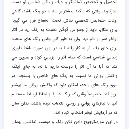
تحصيل و تخصص تماشاگر و درك زيبائي شناسي او دست
اندركارند. وقتي كه تأكيد بيشتر بر يك يا دو رنگ باشد، گاهي
اوقات خصايص شخصي نقاش تحت الشعاع قرار مي گيرد.
براي مثال، بايد از وسواس گوگن نسبت به رنگ زرد در آثار
اواخر عمر او نام برد. ولي به طور كلي وقتي رنگ هاي متعدد
براي خلق يك اثر به كار رفته اند، در اين صورت فقط داوري
زيبايي شناسي است كه تمام اثر را ارزيابي كرده و تعيين مي
كند كه آيا ما آن اثر را دوست داريم يا نه، به جاي اينكه
واكنش رواني ما نسبت به رنگ هاي خاصي را بسنجد. در
مورد رنگ هاي واحد، امكان دارد كه واكنش رواني ما بيشتر
بروز كند، خصوصاً وقتي كه رنگ ها را از لحاظ ارتباط مستقيم
آنها با نيازهاي رواني و روحي انتخاب كرده باشند، بدان سان
كه در آزمايش لوشر انتخاب كرده اند.
در اين مورد،‌ترجيح دادن فلان رنگ و دوست نداشتن بهمان