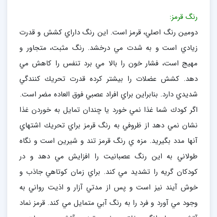
رنگ قرمز:
دومين رنگ اصلي، قرمز است. اين رنگ داراي كشش و قدرت
زيادي است و به شدت مي درخشد. رنگ مثبت،‌ متجاور و
مهيج است، فشار خون را بالا مي برد تنفس را كاهش مي
دهد. كشش عضلات را بيشتر كرده قدرت تحريك كنندگي
شديدي دارد. بنابراين براي افراد عصبي فوق العاده مضر است.
اگر كودك شما غذا نمي خورد يا چندان تمايل به خوردن غذا
نشان نمي دهد از ظروفي به رنگ قرمز براي تحريك اشتهاي
آنها مدد بگيريد. مزه ي رنگ قرمز تند و شيرين است و نگاه
طولاني به اين رنگ عصبانيت را افزايش مي دهد و در
كودكان گريه را تشديد مي كند. براي زمان كوتاهي جاذب و
خوش آيند نيز است و پس از مدتي آزار و اذيت رواني به
وجود مي آورد و فرد را به رنگ آبي متمايل مي كند. قرمز نماد