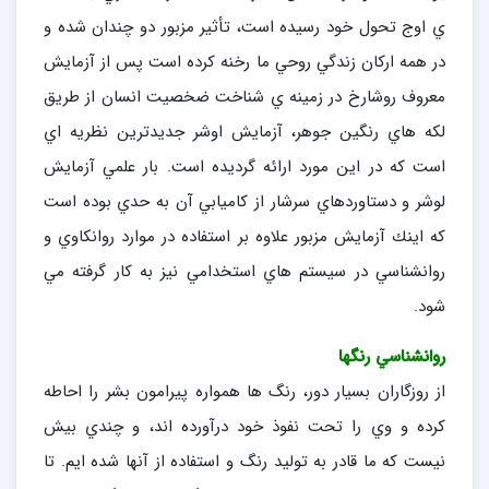
ي اوج تحول خود رسيده است، تأثير مزبور دو چندان شده و
در همه اركان زندگي روحي ما رخنه كرده است پس از آزمايش
معروف روشارخ در زمينه ي شناخت ضخصيت انسان از طريق
لكه هاي رنگين جوهر، آزمايش اوشر جديدترين نظريه اي
است كه در اين مورد ارائه گرديده است. بار علمي آزمايش
لوشر و دستاوردهاي سرشار از كاميابي آن به حدي بوده است
كه اينك آزمايش مزبور علاوه بر استفاده در موارد روانكاوي و
روانشناسي در سيستم هاي استخدامي نيز به كار گرفته مي
شود.
روانشناسي رنگها
از روزگاران بسيار دور، رنگ ها همواره پيرامون بشر را احاطه
كرده و وي را تحت نفوذ خود درآورده اند، و چندي بيش
نيست كه ما قادر به توليد رنگ و استفاده از آنها شده ايم. تا