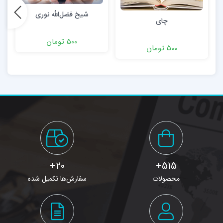
شیخ فضل‌الله نوری
چای
500 تومان
500 تومان
20+
515+
محصولات
سفارش‌ها تکمیل شده