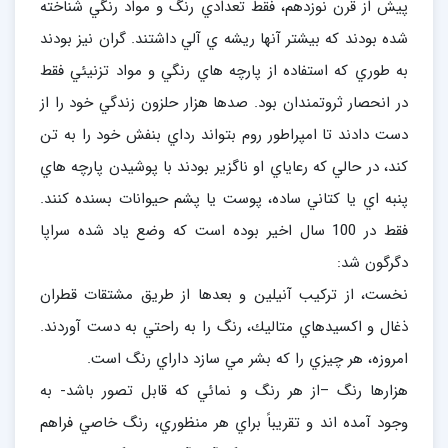
پيش از قرن نوزدهم،‌ فقط تعدادي رنگ و مواد رنگي شناخته
شده بودند كه بيشتر آنها ريشه ي آلي داشتند. گران نيز بودند
به طوري كه استفاده از پارچه هاي رنگي و مواد تزنيئي فقط
در انحصار ثروتمندان بود. صدها هزار حلزون زندگي خود را از
دست دادند تا امپراطور روم بتواند رداي بنفش خود را به تن
كند، در حالي كه رعاياي او ناگزير بودند با پوشيدن پارچه هاي
پنبه اي يا كتاني ساده، پوست يا پشم حيوانات بسنده كنند.
فقط در 100 سال اخير بوده است كه وضع ياد شده سراپا
دگرگون شد:
نخست، از تركيب آنيلين و بعدها از طريق مشتقات قطران
ذغال و اكسيدهاي متاليك، رنگ را به راحتي به دست آوردند.
امروزه، هر چيزي را كه بشر مي سازد داراي رنگ است.
هزارها رنگ –از هر رنگ و نمائي كه قابل تصور باشد- به
وجود آمده اند و تقريباً‌ براي هر منظوري، رنگ خاصي فراهم