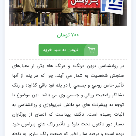
700 تومان
افزودن به سبد خرید
در روانشناسي نوين «رنگ» و «رنگ ها» يكي از معيارهاي
سنجش شخصيت به شمار مي آيند، چرا كه هر يك از آنها
تأثير خاص روحي و جسمي را در يك فرد باقي گذارده و رنگ
نشانگر وضعيت رواني و جسمي وي مي باشد. اين موضوع با
توجه به پيشرفت هاي دو دانش فيزيولوژي و روانشناسي به
اثبات رسيده است. ناگفته پيداست كه انسان از روزگاران
بسيار دور تاكنون تحت نفوذ و تأثير رنگ هاي پيرامون خود
بوده است و درصد سال اخير كه صنعت رنگ سازي به نقطه