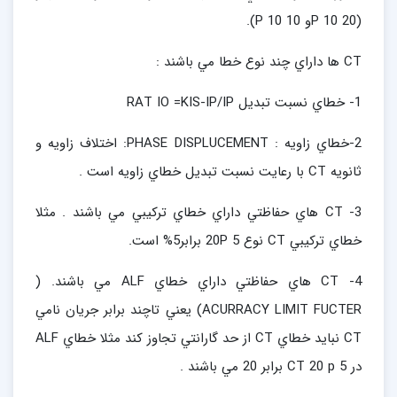
(20 P 10و 10 P 10).
CT ها داراي چند نوع خطا مي باشند :
1- خطاي نسبت تبديل RAT IO =KIS-IP/IP
2-خطاي زاويه : PHASE DISPLUCEMENT: اختلاف زاويه و
ثانويه CT با رعايت نسبت تبديل خطاي زاويه است .
3- CT هاي حفاظتي داراي خطاي تركيبي مي باشند . مثلا
خطاي تركيبي CT نوع 20P 5 برابر5% است.
4- CT هاي حفاظتي داراي خطاي ALF مي باشند. (
ACURRACY LIMIT FUCTER) يعني تاچند برابر جريان نامي
CT نبايد خطاي CT از حد گارانتي تجاوز كند مثلا خطاي ALF
در CT 20 p 5 برابر 20 مي باشند .