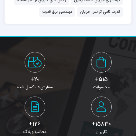
ترانسهای جریان هسته پائین
رانس هاي جريان از نظر هسته
قدرت نامي ترانس جريان
مهندسی برق قدرت
20+
515+
محصولات
سفارش‌ها تکمیل شده
126+
15830+
کاربران
مطالب وبلاگ