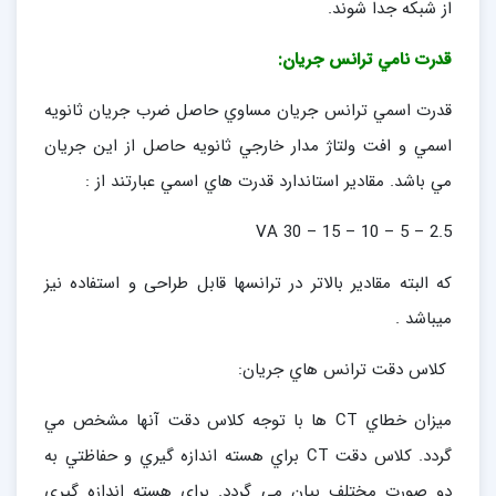
از شبكه جدا شوند.
قدرت نامي ترانس جريان:
قدرت اسمي ترانس جريان مساوي حاصل ضرب جريان ثانويه
اسمي و افت ولتاژ مدار خارجي ثانويه حاصل از اين جريان
مي باشد. مقادير استاندارد قدرت هاي اسمي عبارتند از :
2.5 – 5 – 10 – 15 – 30 VA
که البته مقادیر بالاتر در ترانسها قابل طراحی و استفاده نیز
میباشد .
كلاس دقت ترانس هاي جريان:
ميزان خطاي CT ها با توجه كلاس دقت آنها مشخص مي
گردد. كلاس دقت CT براي هسته اندازه گيري و حفاظتي به
دو صورت مختلف بيان مي گردد. براي هسته اندازه گيري