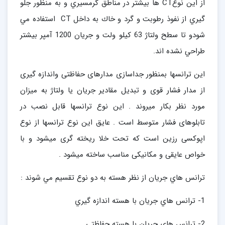
از اين نوعCT ها بيشتر در مناطق گرمسيري و به منظور جلو
گيري از نفوذ رطوبت و گرد و خاك به داخل CT استفاده مي
شودو تا سطح ولتاژ 63 كيلو ولت و جريان 1200 آمپر بيشتر
طراحي نشده اند.
این ترانسها بمنظور جداسازی مدارهای حفاظتی واندازه گیری
از مدار فشار قوی و تبدیل مقادیر جریان یا ولتاژ به میزان
مورد نظر بکار میروند . این نوع ترانسها قابل نصب در
تابلوهای فشار متوسط است . عایق این نوع ترانسها از نوع
اپوکسی رزین است که تحت خلا ریخته گری میشود و با
خواص عایقی و مکانیکی مناسب ساخته میشود .
ترانس هاي جريان از نظر هسته به دو نوع تقسيم مي شوند :
1- ترانس هاي جريان با هسته اندازه گيري
2- ترانس هاي جريان با هسته حفاظتي