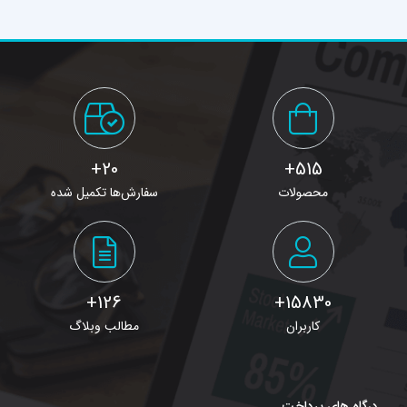
20+
515+
محصولات
سفارش‌ها تکمیل شده
126+
15830+
کاربران
مطالب وبلاگ
درگاه های پرداخت