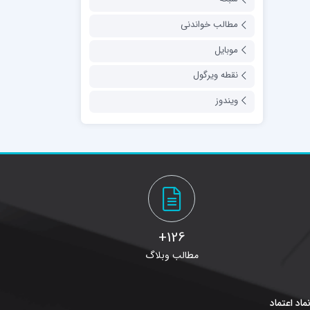
مطالب خواندنی
موبایل
نقطه ویرگول
ویندوز
126+
مطالب وبلاگ
ماد اعتماد