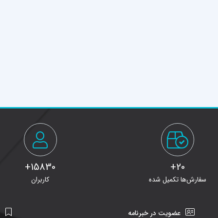
15830+
20+
سفارش‌ها تکمیل شده
کاربران
عضویت در خبرنامه
ن