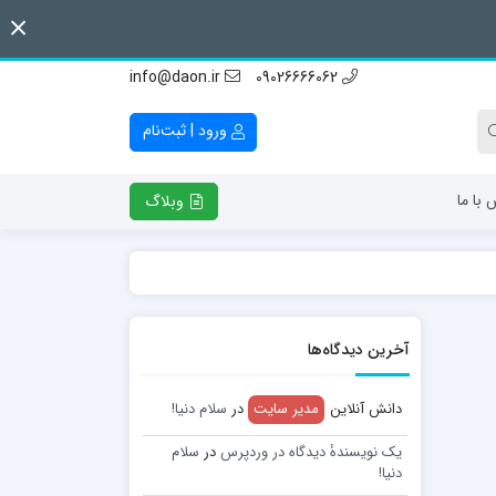
info@daon.ir
09026666062
ورود | ثبت‌نام
 با ما
وبلاگ
آخرین دیدگاه‌ها
دانش آنلاین
مدیر سایت
در
سلام دنیا!
یک نویسندهٔ دیدگاه در وردپرس
در
سلام
دنیا!