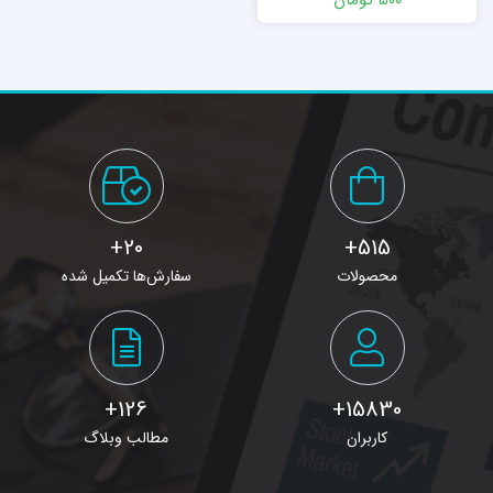
20+
515+
محصولات
سفارش‌ها تکمیل شده
126+
15830+
کاربران
مطالب وبلاگ