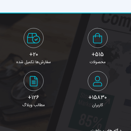
20+
515+
محصولات
سفارش‌ها تکمیل شده
126+
15830+
کاربران
مطالب وبلاگ
درگاه های پرداخت