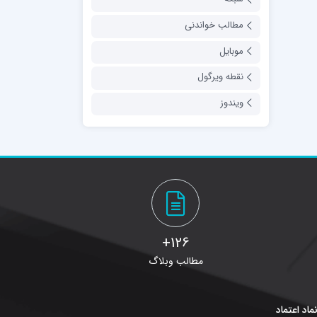
مطالب خواندنی
موبایل
نقطه ویرگول
ویندوز
126+
مطالب وبلاگ
ماد اعتماد