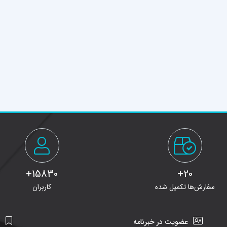
15830+
20+
سفارش‌ها تکمیل شده
کاربران
عضویت در خبرنامه
ن