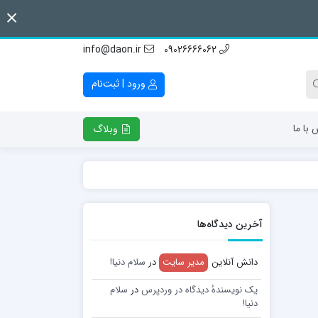
info@daon.ir
09026666062
ورود | ثبت‌نام
 با ما
وبلاگ
آخرین دیدگاه‌ها
دانش آنلاین
مدیر سایت
در
سلام دنیا!
یک نویسندهٔ دیدگاه در وردپرس
در
سلام
دنیا!