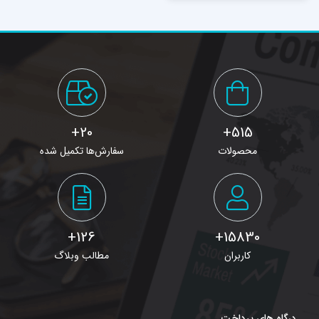
20+
515+
محصولات
سفارش‌ها تکمیل شده
126+
15830+
کاربران
مطالب وبلاگ
درگاه های پرداخت